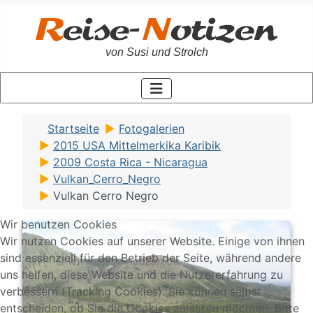
von Susi und Strolch
Startseite
Fotogalerien
2015 USA Mittelmerkika Karibik
2009 Costa Rica - Nicaragua
Vulkan_Cerro_Negro
Vulkan Cerro Negro
Wir benutzen Cookies
Wir nutzen Cookies auf unserer Website. Einige von ihnen
sind essenziell für den Betrieb der Seite, während andere
uns helfen, diese Website und die Nutzererfahrung zu
verbessern (Tracking Cookies). Sie können selbst
entscheiden, ob Sie die Cookies zulassen möchten. Bitte