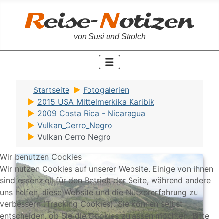
von Susi und Strolch
Startseite
Fotogalerien
2015 USA Mittelmerkika Karibik
2009 Costa Rica - Nicaragua
Vulkan_Cerro_Negro
Vulkan Cerro Negro
Wir benutzen Cookies
Wir nutzen Cookies auf unserer Website. Einige von ihnen
sind essenziell für den Betrieb der Seite, während andere
uns helfen, diese Website und die Nutzererfahrung zu
verbessern (Tracking Cookies). Sie können selbst
entscheiden, ob Sie die Cookies zulassen möchten. Bitte